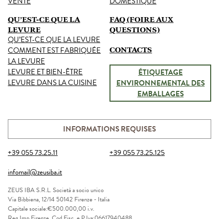
VENTE
DOMESTIQUE
QU’EST-CE QUE LA
FAQ (FOIRE AUX
LEVURE
QUESTIONS)
QU’EST-CE QUE LA LEVURE
COMMENT EST FABRIQUÉE
CONTACTS
LA LEVURE
LEVURE ET BIEN-ÊTRE
ÉTIQUETAGE
LEVURE DANS LA CUISINE
ENVIRONNEMENTAL DES
EMBALLAGES
INFORMATIONS REQUISES
+39 055 73.25.11
+39 055 73.25.125
infomail@zeusiba.it
ZEUS IBA S.R.L. Società a socio unico
Via Bibbiena, 12/14
50142 Firenze - Italia
Capitale sociale:€500.000,00 i.v.
Reg.Imp.Firenze, Cod.Fisc. e P.Iva:06617940488