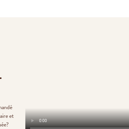
-
emandé
aire et
uée?