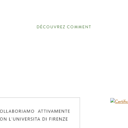
 de manière durable et prenez des décisions qui se perpét
c’est notre crédo.
DÉCOUVREZ COMMENT