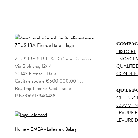
COMPAG
HISTOIRE
ZEUS IBA S.R.L. Società a socio unico
ENGAGEME
Via Bibbiena, 12/14
QUALITÉ 
50142 Firenze - Italia
CONDITIO
Capitale sociale:€500.000,00 i.v.
Reg.Imp.Firenze, Cod.Fisc. e
QU’EST-
P.Iva:06617940488
QU’EST-C
COMMENT 
LEVURE E
LEVURE D
Home – EMEA - Lallemand Baking